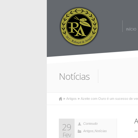
INÍCIO
Notícias
»
»
Artigos
Azeite com Ouro é um sucesso de ve
A
29
Conteudo
–
Artigos
,
Notícias
Fev