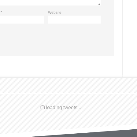
l
*
Website
loading tweets...