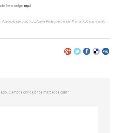
de ler o artigo
aqui
Azeite
,
Azeite com ouro
,
Azeite Português
,
Azeite Premiado
,
Casa Aragão
cado.
Campos obrigatórios marcados com
*