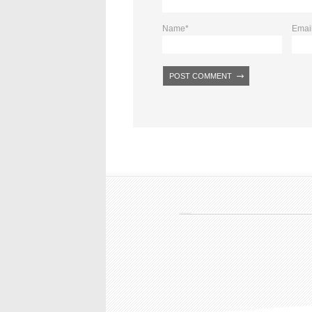
Name
*
Emai